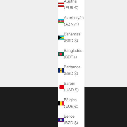
Austria
(EUR €)
Azerbaiyán
(AZN ₼)
Bahamas
(BSD $)
Bangladés
(BDT ৳)
Barbados
(BBD $)
Baréin
(USD $)
Bélgica
(EUR €)
Belice
(BZD $)