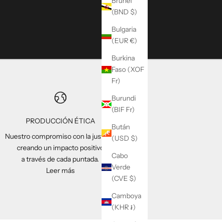
Brunéi
(BND $)
Bulgaria
(EUR €)
Burkina
Faso (XOF
Fr)
Burundi
(BIF Fr)
PRODUCCIÓN ÉTICA
Bután
Nuestro compromiso con la justicia;
(USD $)
creando un impacto positivo
Cabo
a través de cada puntada.
Verde
Leer más
(CVE $)
Camboya
(KHR ៛)