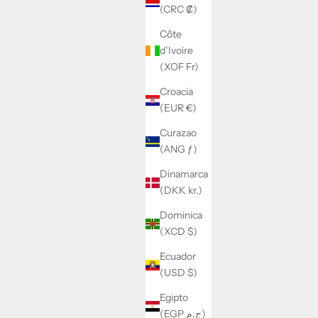
(CRC ₡)
Côte
d’Ivoire
(XOF Fr)
Croacia
(EUR €)
Curazao
(ANG ƒ)
Dinamarca
(DKK kr.)
Dominica
(XCD $)
Ecuador
(USD $)
Egipto
(EGP ج.م)