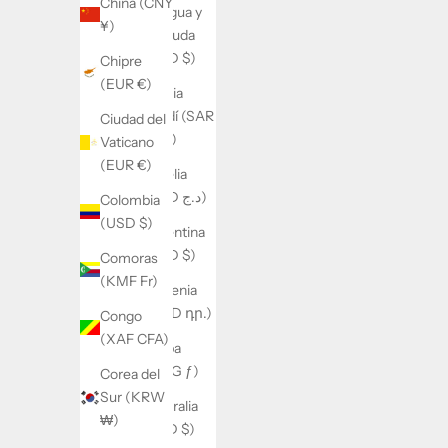
China (CNY
Antigua y
¥)
Barbuda
(XCD $)
Chipre
(EUR €)
Arabia
Saudí (SAR
Ciudad del
ر.س)
Vaticano
(EUR €)
Argelia
(DZD د.ج)
Colombia
(USD $)
Argentina
(USD $)
Comoras
(KMF Fr)
Armenia
(AMD դր.)
Congo
(XAF CFA)
Aruba
(AWG ƒ)
Corea del
Sur (KRW
Australia
₩)
(AUD $)