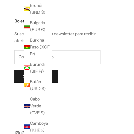
Brunéi
(BND $)
Boletin informativo
Bulgaria
(EUR €)
Suscríbete a nuestra newsletter para recibir
Burkina
ofertas exclusivas.
Faso (XOF
Fr)
Burundi
(BIF Fr)
SUSCRIBIR
Bután
(USD $)
Cabo
Verde
(CVE $)
Camboya
(KHR ៛)