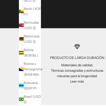
(BZD $)
Benín (XOF
Fr)
Bermudas
(USD $)
Bielorrusia
(USD $)
Bolivia
(BOB Bs.)
PRODUCTO DE LARGA DURACIÓN
Bosnia y
Materiales de calidad,
Herzegovina
Técnicas consagradas y estructuras
(BAM КМ)
robustas para la longevidad.
Leer más
Botsuana
(BWP P)
Brasil (USD
$)