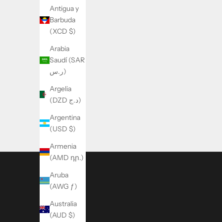
Antigua y
Barbuda
(XCD $)
Arabia
Saudí (SAR
ر.س)
Argelia
(DZD د.ج)
Argentina
(USD $)
Armenia
(AMD դր.)
Aruba
(AWG ƒ)
Australia
(AUD $)