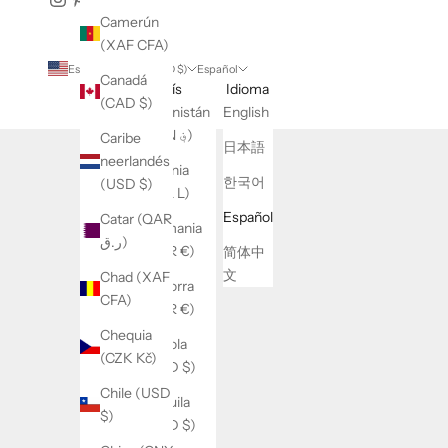
Camerún
(XAF CFA)
Estados Unidos (USD $)
Español
Canadá
País
Idioma
(CAD $)
Afganistán
English
(AFN ؋)
Caribe
日本語
neerlandés
Albania
한국어
(USD $)
(ALL L)
Español
Catar (QAR
Alemania
ر.ق)
(EUR €)
简体中
文
Chad (XAF
Andorra
CFA)
(EUR €)
Chequia
Angola
(CZK Kč)
(USD $)
Chile (USD
Anguila
$)
(XCD $)