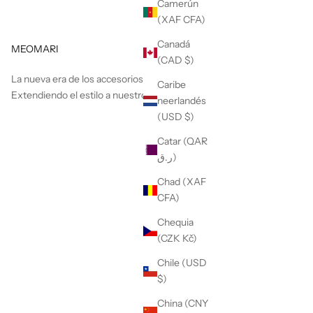
Camerún
(XAF CFA)
Canadá
MEOMARI
(CAD $)
La nueva era de los accesorios para perros.
Caribe
Extendiendo el estilo a nuestro mejor amigo.
neerlandés
(USD $)
Catar (QAR
ر.ق)
Chad (XAF
CFA)
Chequia
(CZK Kč)
Chile (USD
$)
China (CNY