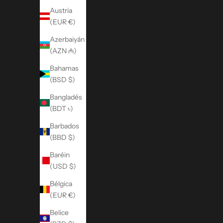
Austria
(EUR €)
Azerbaiyán
(AZN ₼)
Bahamas
(BSD $)
Bangladés
(BDT ৳)
Barbados
(BBD $)
Baréin
(USD $)
Bélgica
(EUR €)
Belice