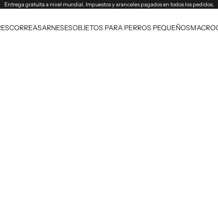
Entrega gratuita a nivel mundial. Impuestos y aranceles pagados en todos los pedidos.
RES
CORREAS
ARNESES
OBJETOS PARA PERROS PEQUEÑOS
MACRO