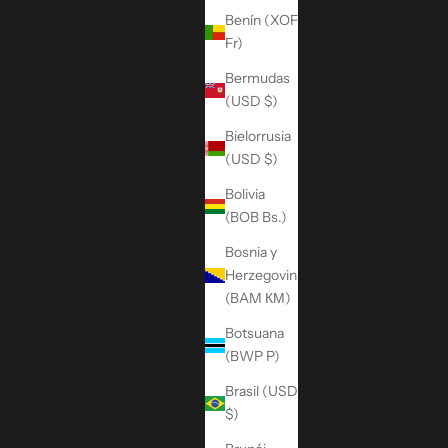
Benín (XOF
Fr)
Bermudas
(USD $)
Bielorrusia
(USD $)
Bolivia
(BOB Bs.)
Bosnia y
Herzegovina
(BAM КМ)
Botsuana
(BWP P)
Brasil (USD
$)