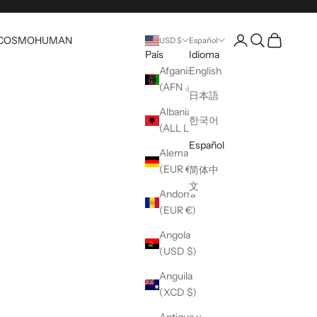
Abrir página de cue
abrir búsqueda
Carrito abie
COSMO
HUMAN
USD $
Español
País
Idioma
Afganistán
English
(AFN ؋)
日本語
Albania
한국어
(ALL L)
Español
Alemania
(EUR €)
简体中
文
Andorra
(EUR €)
Angola
(USD $)
Anguila
(XCD $)