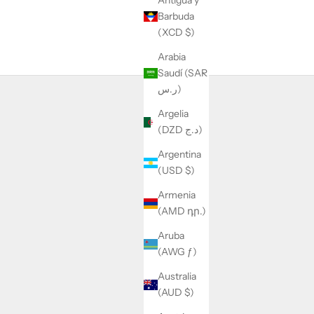
Antigua y
Barbuda
(XCD $)
Arabia
Saudí (SAR
ر.س)
Argelia
(DZD د.ج)
Argentina
(USD $)
Armenia
(AMD դր.)
Aruba
(AWG ƒ)
Australia
(AUD $)