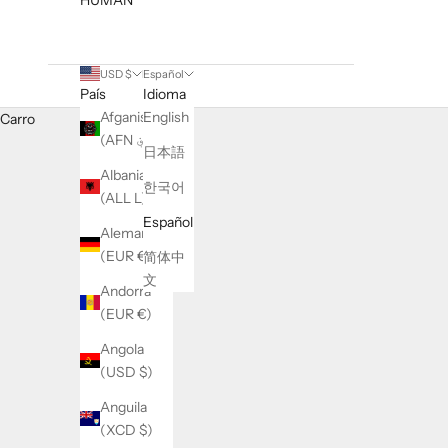
USD $
Español
País
Idioma
Afganistán
English
Carro
(AFN ؋)
日本語
Albania
한국어
(ALL L)
Español
Alemania
(EUR €)
简体中
文
Andorra
(EUR €)
Angola
(USD $)
Anguila
(XCD $)