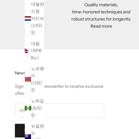
네덜란
Quality materials,
드령
time-honored techniques and
카리브
robust structures for longevity.
(USD
Read more
$)
네팔
(NPR
Rs.)
노르웨
Newsletter
이
(USD
Sign up to our newsletter to receive exclusive
$)
offers.
노퍽섬
(AUD
$)
뉴질랜
구독
드