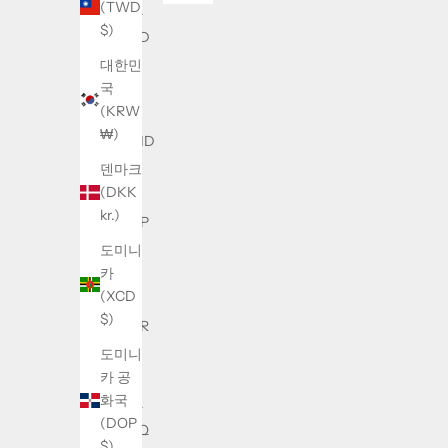
(TWD
아나
$)
(GYD
$)
대한민
국
감비
(KRW
아
₩)
(GMD
D)
덴마크
(DKK
건지
kr.)
(GBP
£)
도미니
카
과들
(XCD
루프
$)
(EUR
€)
도미니
카 공
과테
화국
말라
(DOP
(GTQ
$)