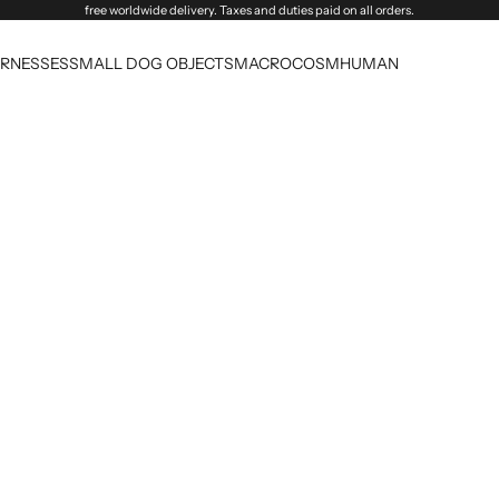
free worldwide delivery. Taxes and duties paid on all orders.
RNESSES
SMALL DOG OBJECTS
MACROCOSM
HUMAN