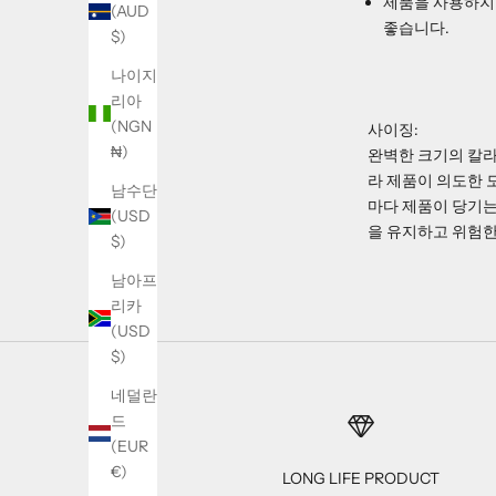
제품을 사용하지 
(AUD
좋습니다.
$)
나이지
리아
(NGN
사이징:
₦)
완벽한 크기의 칼라
라 제품이 의도한 
남수단
마다 제품이 당기는
(USD
을 유지하고 위험한
$)
남아프
리카
(USD
$)
네덜란
드
(EUR
€)
LONG LIFE PRODUCT