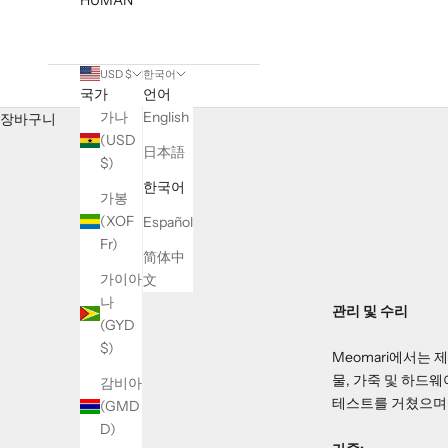
USD $
한국어
국가
언어
가나
English
장바구니
(USD
日本語
$)
한국어
가봉
(XOF
Español
Fr)
简体中
가이아
文
나
관리 및 수리
(GYD
$)
Meomari에서는
물, 가죽 및 하드
감비아
테스트를 거쳤으며
(GMD
D)