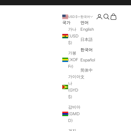
계정 페이지 열기
검색 열기
장바구니 
USD $
한국어
국가
언어
가나
English
(USD
日本語
$)
한국어
가봉
(XOF
Español
Fr)
简体中
가이아
文
나
(GYD
$)
감비아
(GMD
D)
건지