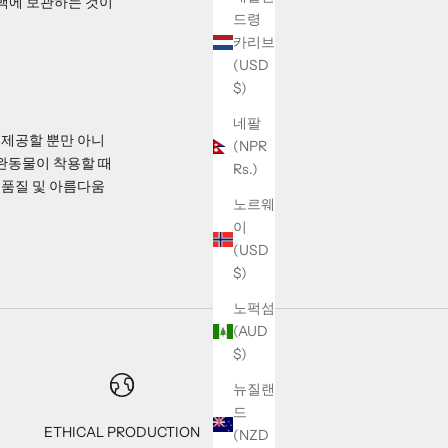
 백에 보관하는 것이
드령
카리브
(USD
$)
네팔
 제공할 뿐만 아니
(NPR
완동물이 착용할 때
Rs.)
 품질 및 아름다움
노르웨
이
(USD
$)
노퍽섬
(AUD
$)
뉴질랜
드
ETHICAL PRODUCTION
(NZD