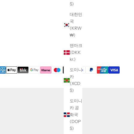
$)
대한민
국
(KRW
₩)
덴마크
(DKK
kr.)
도미니
카
(XCD
$)
도미니
카 공
화국
(DOP
$)