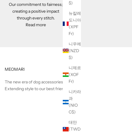
$)
Our commitment to fairness;
creating a positive impact
뉴칼레
through every stitch.
도니아
Read more
(XPF
Fr)
니우에
(NZD
$)
니제르
MEOMARI
(XOF
Fr)
The new era of dog accessories.
Extending style to our best friend.
니카라
과
(NIO
C$)
대만
(TWD