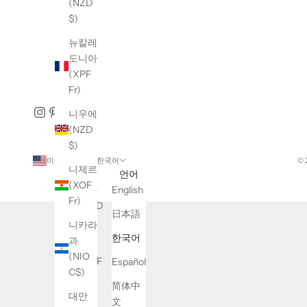
(NZD
$)
뉴칼레
도니아
(XPF
Fr)
니우에
(NZD
$)
미국 (USD $)
한국어
© 
니제르
국가
언어
(XOF
가나
English
Fr)
(USD
日本語
$)
니카라
한국어
과
가봉
(NIO
(XOF
Español
C$)
Fr)
简体中
대만
가이
文