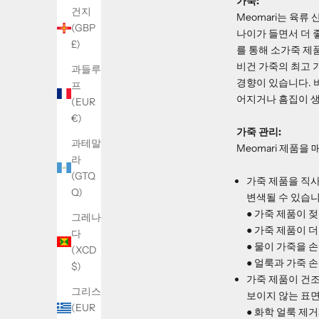
가죽:
건지
Meomari는 육
(GBP
나이가 들면서 더 
£)
를 통해 소가죽 제
비건 가죽의 최고 
과들루
경향이 있습니다. 
프
어지거나 흠집이 생
(EUR
€)
가죽 관리:
과테말
Meomari 제품
라
(GTQ
가죽 제품을 직
Q)
변색될 수 있습니
● 가죽 제품이 
그레나
● 가죽 제품이 
다
● 물이 가죽을 
(XCD
● 얼룩과 가죽 
$)
가죽 제품이 건조
그리스
보이지 않는 표면
(EUR
● 화학 얼룩 제