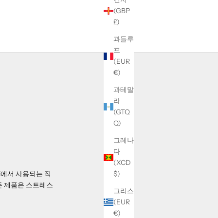
(GBP
£)
과들루
프
(EUR
€)
과테말
라
(GTQ
Q)
그레나
다
(XCD
i에서 사용되는 직
$)
모든 제품은 스트레스
그리스
(EUR
€)