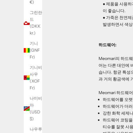
€)
● 제품을 사용하
이 좋습니다.
그린란
● 가죽은 천연제
드
발생하면서 색상이
(DKK
kr.)
기니
하드웨어:
(GNF
Fr)
Meomari의 하
어는 다른 대안에 
기니비
습니다. 항균 특성
사우
과 거의 황금색에 
(XOF
Fr)
Meomari 하드
나미비
하드웨어를 오랫
아
하드웨어가 더러
(USD
강한 화학 세제나
$)
하드웨어 코팅을
티슈를 잘못 사
나우루