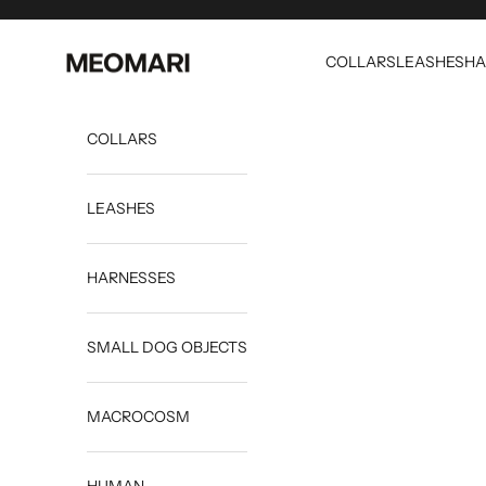
내용으로 건너뛰기
Meomari
COLLARS
LEASHES
HA
COLLARS
LEASHES
HARNESSES
SMALL DOG OBJECTS
MACROCOSM
HUMAN