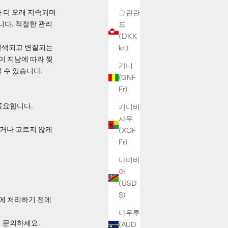
다 더 오래 지속되며
그린란
니다. 적절한 관리
드
(DKK
 변색되고 변질되는
kr.)
이 지남에 따라 찢
기니
 수 있습니다.
(GNF
Fr)
중요합니다.
기니비
사우
거나 고르지 않게
(XOF
Fr)
나미비
아
(USD
$)
에 처리하기 전에
나우루
게 문의하세요.
(AUD