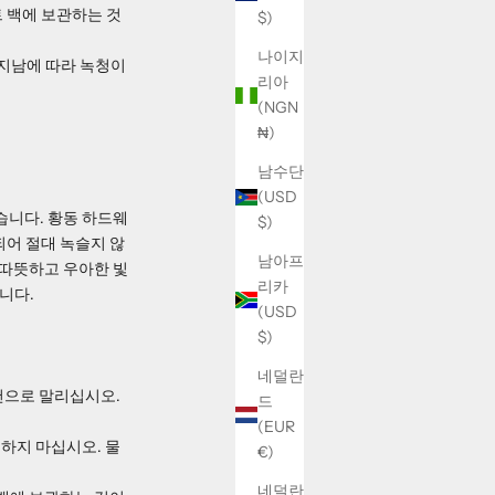
트 백에 보관하는 것
$)
나이지
 지남에 따라 녹청이
리아
(NGN
₦)
남수단
(USD
습니다. 황동 하드웨
$)
되어 절대 녹슬지 않
남아프
 따뜻하고 우아한 빛
리카
니다.
(USD
$)
네덜란
천으로 말리십시오.
드
(EUR
하지 마십시오. 물
€)
네덜란