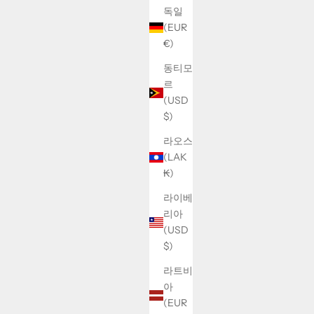
독일
(EUR
€)
동티모
르
(USD
$)
라오스
(LAK
₭)
라이베
리아
(USD
$)
라트비
아
(EUR